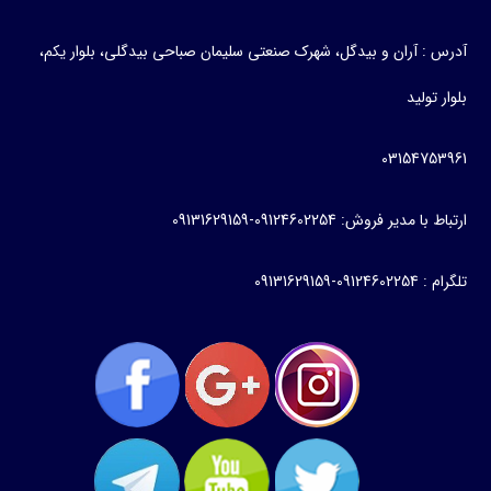
آدرس : آران و بیدگل، شهرک صنعتی سلیمان صباحی بیدگلی، بلوار یکم،
بلوار تولید
03154753961
ارتباط با مدیر فروش: 09124602254-09131629159
تلگرام : 09124602254-09131629159