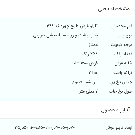
مشخصات فنی
نام محصول
تابلو فرش طرح چهره کد 399
نوع چاپ
چاپ پشت و رو - سابلیمیشن حرارتی
درجه کیفیت
ممتاز
تعداد رنگ
256 رنگ
شانه فرش
فرش 1200 شانه
تراکم بافت
3600
جنس نخ پرز
ابریشم مصنوعی
طول نخ خاب
7 میلی متر
آنالیز محصول
ابعاد تابلو فرش
70در50، 70در100، 150در100، 50در35