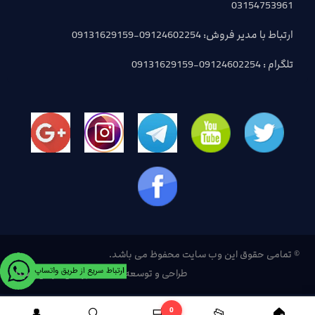
03154753961
ارتباط با مدیر فروش: 09124602254-09131629159
تلگرام : 09124602254-09131629159
© تمامی حقوق این وب سایت محفوظ می باشد.
طراحی و توسعه:
ساخت وبسایت با تیم مبنا
0