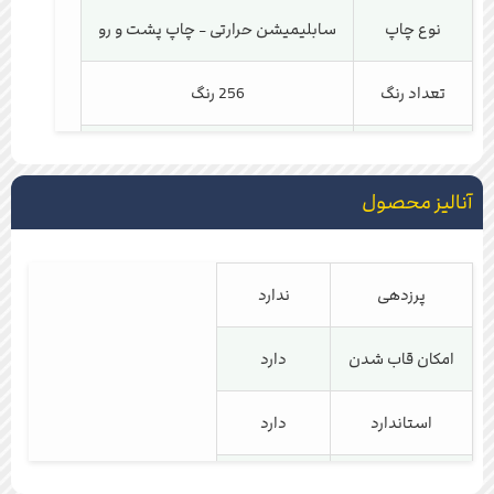
نوع چاپ
سابلیمیشن حرارتی - چاپ پشت و رو
تعداد رنگ
256 رنگ
نوع بافت
دستباف گونه شونهر
آنالیز محصول
طول نخ خاب
7 میلی متر
جنس نخ پرز
ابریشم مصنوعی
پرزدهی
ندارد
شانه فرش
1200 شانه
امکان قاب شدن
دارد
تراکم
3600
استاندارد
دارد
ضمانت کیفیت
5 سال