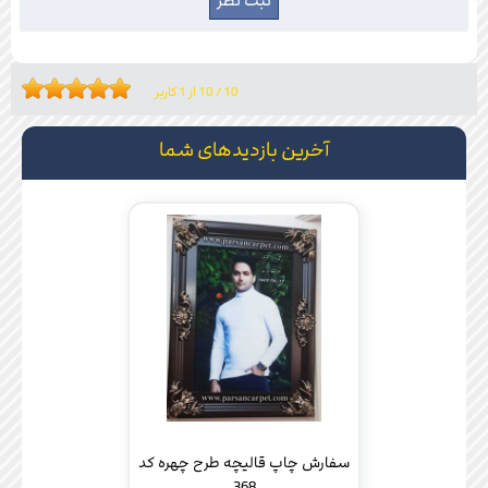
10
/
10
از
1
کاربر
آخرین بازدیدهای شما
سفارش چاپ قالیچه طرح چهره کد
368