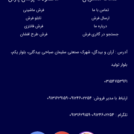
تماس با ما
فرش ماشینی
ارسال فرش
تابلو فرش
درباره ما
فرش فانتزی
جستجو در گالری فرش
فرش طرح افشان
آدرس : آران و بیدگل، شهرک صنعتی سلیمان صباحی بیدگلی، بلوار یکم،
بلوار تولید
03154753961
ارتباط با مدیر فروش: 09124602254-09131629159
تلگرام : 09124602254-09131629159