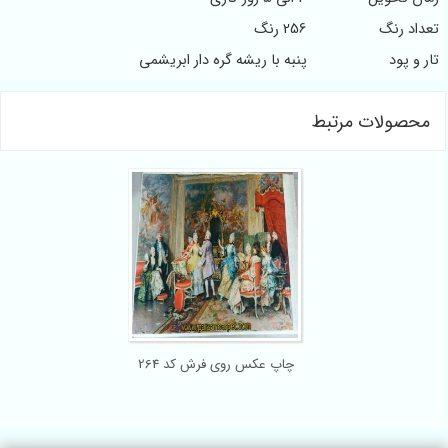
تعداد رنگ
256 رنگ
تار و پود
پنبه با ریشه گره دار ابریشمی
محصولات مرتبط
چاپ عکس روی فرش کد 264