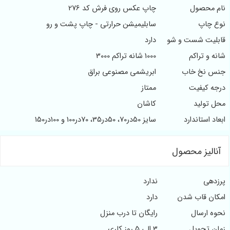
نام محصول
چاپ عکس روی فرش کد 276
نوع چاپ
سابلیمیشن حرارتی - چاپ پشت و رو
قابلیت شست و شو
دارد
شانه و تراکم
1000 شانه تراکم 3000
جنس نخ خاب
ابریشمی مصنوعی براق
درجه کیفیت
ممتاز
محل تولید
کاشان
ابعاد استاندارد
سایز 50در70، 50در35، 70در100 و 100در150
آنالیز محصول
پرزدهی
ندارد
امکان قاب شدن
دارد
نحوه ارسال
رایگان تا درب منزل
زمان تحویل
3 الی 5 روز کاری