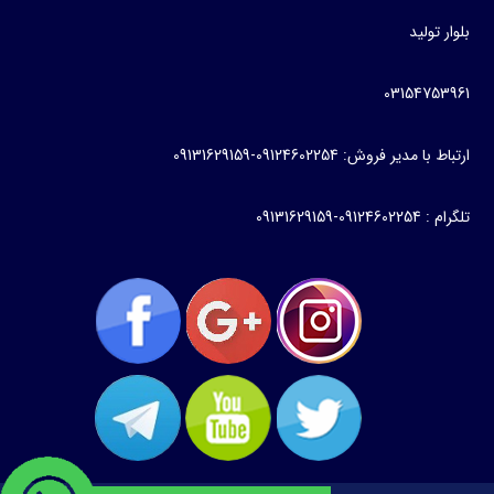
بلوار تولید
03154753961
ارتباط با مدیر فروش: 09124602254-09131629159
تلگرام : 09124602254-09131629159