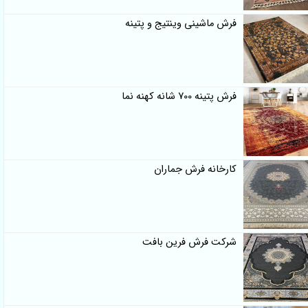
فرش ماشینی وینتیج و پتینه
فرش پتینه 700 شانه کهنه نما
کارخانه فرش جماران
شرکت فرش فرین بافت