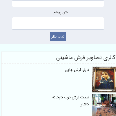
متن پیغام :
گالری تصاویر فرش ماشینی
تابلو فرش چاپی
قیمت فرش درب کارخانه
کاشان