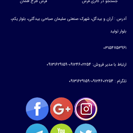
جستجو در گالری فرش
فرش طرح افشان
آدرس : آران و بیدگل، شهرک صنعتی سلیمان صباحی بیدگلی، بلوار یکم،
بلوار تولید
03154753961
ارتباط با مدیر فروش: 09124602254-09131629159
تلگرام : 09124602254-09131629159