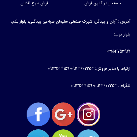
جستجو در گالری فرش
فرش طرح افشان
رس : آران و بیدگل، شهرک صنعتی سلیمان صباحی بیدگلی، بلوار یکم،
وار تولید
0315475396
باط با مدیر فروش: 09124602254-09131629159
م : 09124602254-09131629159