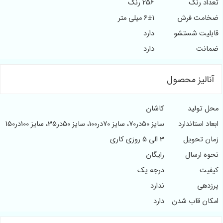
اد رنگ
256 رنگ
مت فرش
6±1 میلی متر
لیت شستشو
دارد
نت
دارد
الیز محصول
 تولید
کاشان
د استاندارد
سایز 50در70، سایز 70در100، سایز 50در35، سایز 100در150
ن تحویل
3 الی 5 روزی کاری
ه ارسال
رایگان
یت
درجه یک
دهی
ندارد
ان قاب شدن
دارد