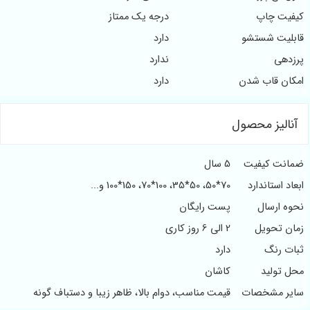
ت چاپ
درجه یک ممتاز
یت شستشو
دارد
هی
ندارد
ن قاب شدن
دارد
الیز محصول
نت کیفیت
5 سال
 استاندارد
70*50، 50*35، 100*70، 150*100 و...
 ارسال
پست رایگان
 تحویل
2 الی 6 روز کاری
 رنگ
دارد
تولید
کاشان
ر مشخصات
قیمت مناسب، دوام بالا، ظاهر زیبا و دستباف گونه