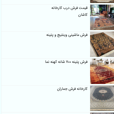
قیمت فرش درب کارخانه
کاشان
فرش ماشینی وینتیج و پتینه
فرش پتینه 700 شانه کهنه نما
کارخانه فرش جماران