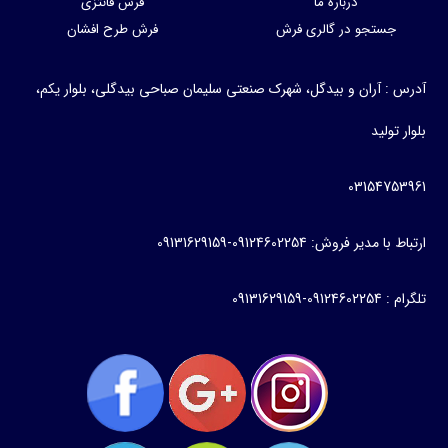
درباره ما
فرش فانتزی
جستجو در گالری فرش
فرش طرح افشان
رس : آران و بیدگل، شهرک صنعتی سلیمان صباحی بیدگلی، بلوار یکم،
ار تولید
031547539
اط با مدیر فروش: 09124602254-09131629159
 09124602254-09131629159