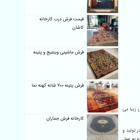
قیمت فرش درب کارخانه
کاشان
فرش ماشینی وینتیج و پتینه
فرش پتینه 700 شانه کهنه نما
زیبا می
کارخانه فرش جماران
 تولید و
ه به عمل