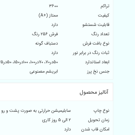
تراکم
3600
کیفیت
ممتاز (+A)
قابلیت شستشو
دارد
تعداد رنگ
فرش 256 رنگ
نوع بافت فرش
دستباف گونه
ثبات رنگ در برابر نور
دارد
ابعاد استاندارد
50در70، 70در100، 100در150، 50در35
جنس نخ پرز
ابریشم مصنوعی
آنالیز محصول
نوع چاپ
سابلیمیشن حرارتی به صورت پشت و رو
زمان تحویل
2 الی 5 روز کاری
امکان قاب شدن
دارد