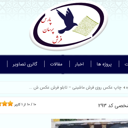
ت
پروژه ها
اخبار
مقالات
گالری تصاویر
ه
چاپ عکس روی فرش ماشینی – تابلو فرش عکس ش ...
ی کد 293
10
/
10
از
1
کاربر