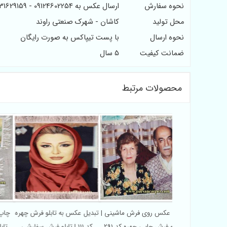
نحوه سفارش
ارسال عکس به 09124602254 - 09131629159
محل تولید
کاشان - شهرک صنعتی راوند
نحوه ارسال
با پست تیپاکس به صورت رایگان
ضمانت کیفیت
5 سال
محصولات مرتبط
ی فرش ماشینی
چاپ عکس روی فرش ماشینی |
تبدیل عکس به تابلو فرش چهره
چ
ره چاپی کد 292
تابلو فرش چاپی چهره کد 291
کد 111 | تابلو فرش سفارشی