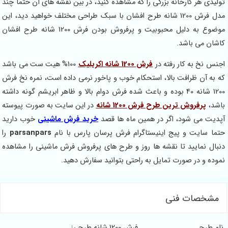
تولیدی هر کارخانه بزرگی را که مشاهده کنید، در بین نقشه های آن حتما چند
مدل فرش 1200 شانه طرح افشان با سبک طراحی مختلف خواهید دید، این
موضوع به دلیل محبوبیت و پرفروش بودن فرش 1200 شانه طرح افشان
کاشان می باشد.
اجنس نخ به کار رفته در
فرش 1200 شانه اکریلیک
100% هیت ست می باشد
که به آن ظرافت بالا، استحکام خوب و پاخور نرمی داده است، نمره نخ فرش
1200 شانه 40 بوده و باعث شده فرش دوام بالا و ظاهر ابریشم گونه داشته
باشد،
پرفروش ترین طرح فرش 1200 شانه
در این سایت به صورت پیوسته
آپدیت می شود، اگر در همین ماه ها قصد
خرید فرش ماشینی
خوب دارید
حتما سایت و پیج اینیستاگرام فرش پرسان پارس با نام
parsanpars
را
دنبال نمایید تا نقشه ها روز و طرح های پرفروش فرش ماشینی را مشاهده
نموده و در صورت تمایل به راحتی بتوانید سفارش دهید.
مشخصات فنی
نام طرح
فرش 1200 شانه طرح رز