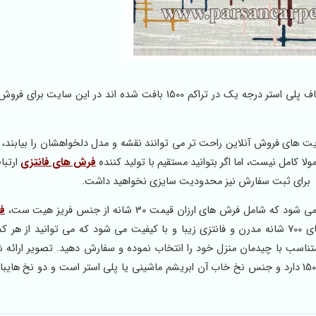
بهترین مدل های فرش مدرن فانتزی 400 شانه کاشان بکه با الیاف پلی استر درجه یک در تراکم 1500 بافت شده اند در این
ت های فروش آنلاین راحت تر می توانند نقشه و مدل دلخواهشان را بیابند، ز
ا کامل نیست، اما اگر بتوانید مستقیم با تولید کننده
فرش های فانتزی
ارتبا
د برای ثبت سفارش نیز محدودیت سایزی نخواهید داشت.
رش های ارزان قیمت 30 شانه از جنس فریز هیت ست،
ف
و 400 شانه پلی استر و اکریلیک و همچنین فرش های 700 شانه مدرن و فانتزی زیبا و با کیفیت می شود که می توانید از
متناسب با چیدمان منزل خود را انتخاب نموده و سفارش دهید. تصویر ارائه
فانتزی با طراحی مدرن و لایت 400 شانه است که تراکم بافت 1500 دارد و جنس نخ خاب آن ابریشم ماشینی یا پلی استر است و دو نخ