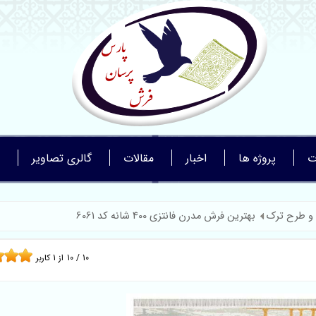
ت
پروژه ها
اخبار
مقالات
گالری تصاویر
و طرح ترک
بهترین فرش مدرن فانتزی 400 شانه کد 6061
10
/
10
از
1
کاربر