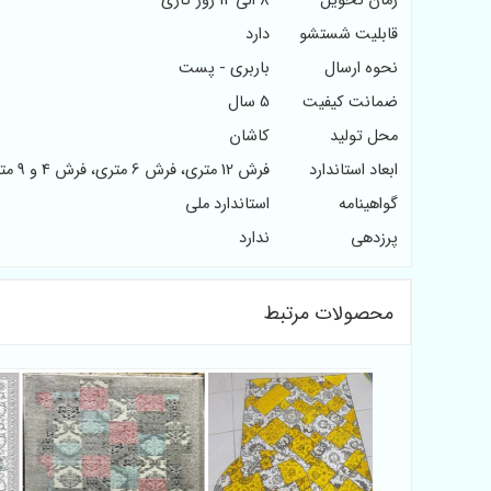
زمان تحویل
8 الی 12 روز کاری
قابلیت شستشو
دارد
نحوه ارسال
باربری - پست
ضمانت کیفیت
5 سال
محل تولید
کاشان
ابعاد استاندارد
فرش 12 متری، فرش 6 متری، فرش 4 و 9 متری
گواهینامه
استاندارد ملی
پرزدهی
ندارد
محصولات مرتبط