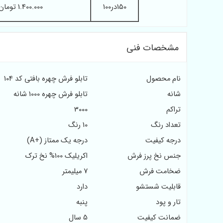
150در100
1.400.000 تومان
مشخصات فنی
نام محصول
تابلو فرش چهره بافتی کد 104
شانه
تابلو فرش چهره 1000 شانه
تراکم
3000
تعداد رنگ
10 رنگ
درجه کیفیت
درجه یک ممتاز (+A)
جنس نخ پرز فرش
اکریلیک 100% نخ ترک
ضخامت فرش
7 میلیمتر
قابلیت شستشو
دارد
تار و پود
پنبه
ضمانت کیفیت
5 سال