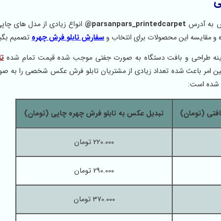
ی
 به آدرس
parsanpars_printedcarpet@
انواع زیادی از مدل های چاپی
ه و مقایسه این محصولات برای انتخاب و
سفارش تابلو فرش چهره
تصمیم بگیر
هزینه طراحی و بافت دستگاه به صورت جفتی موجب شده قیمت تمام شده
تا
همین امر باعث شده تعداد زیادی از مشتریان تابلو فرش عکس شخصی را به ص
 شده است:
افتی (تومان)
تبدیل عکس به تابلو فرش چهره چاپی (تومان)
220.000 تومان
290.000 تومان
370.000 تومان