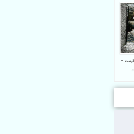
هره –
تابلو فرش عکس چهره قیمت –
 فرش
تابلو فرش سفارشی