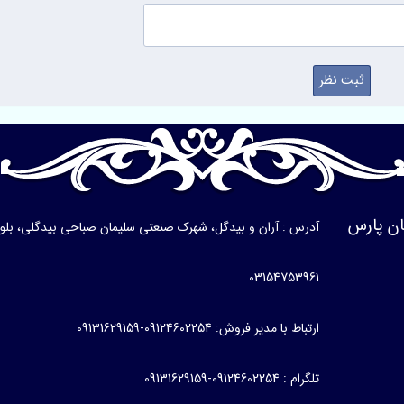
ن پارس
آدرس : آران و بیدگل، شهرک صنعتی سلیمان صباحی بیدگلی، بلوار ی
03154753961
ارتباط با مدیر فروش: 09124602254-09131629159
تلگرام : 09124602254-09131629159