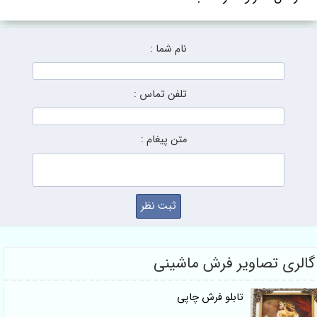
نام شما :
تلفن تماس :
متن پیغام :
الری تصاویر فرش ماشینی
تابلو فرش چاپی