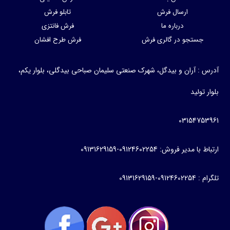
ارسال فرش
تابلو فرش
درباره ما
فرش فانتزی
جستجو در گالری فرش
فرش طرح افشان
آدرس : آران و بیدگل، شهرک صنعتی سلیمان صباحی بیدگلی، بلوار یکم،
بلوار تولید
03154753961
ارتباط با مدیر فروش: 09124602254-09131629159
تلگرام : 09124602254-09131629159