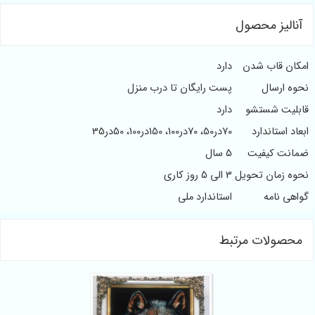
آنالیز محصول
امکان قاب شدن
دارد
نحوه ارسال
پست رایگان تا درب منزل
قابلیت شستشو
دارد
ابعاد استاندارد
70در50، 70در100، 150در100، 50در35
ضمانت کیفیت
5 سال
نحوه زمان تحویل
3 الی 5 روز کاری
گواهی نامه
استاندارد ملی
محصولات مرتبط