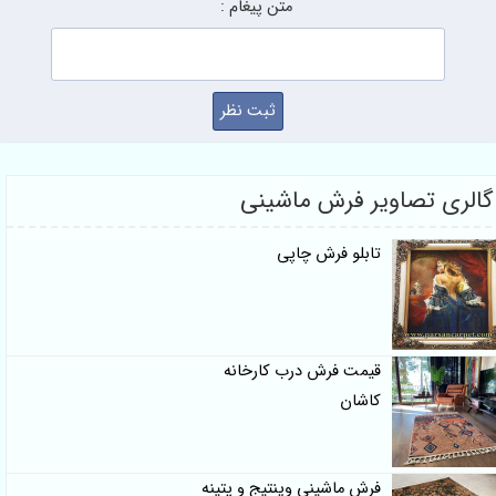
متن پیغام :
گالری تصاویر فرش ماشینی
تابلو فرش چاپی
قیمت فرش درب کارخانه
کاشان
فرش ماشینی وینتیج و پتینه