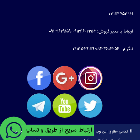
03154753961
ارتباط با مدیر فروش: 09124602254-09131629159
تلگرام : 09124602254-09131629159
© تمامی حقوق این وب سایت متعلق به
طراحی و توسعه:
ساخت وبسایت با تیم
این وب سایت می باشد.
مبنا