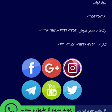
بلوار تولید
03154753961
ارتباط با مدیر فروش: 09124602254-09131629159
تلگرام : 09124602254-09131629159
© تمامی حقوق این وب سایت متعلق به
طراحی و توسعه:
ساخت وبسایت با تیم