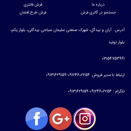
درباره ما
فرش فانتزی
جستجو در گالری فرش
فرش طرح افشان
آدرس : آران و بیدگل، شهرک صنعتی سلیمان صباحی بیدگلی، بلوار یکم،
بلوار تولید
03154753961
ارتباط با مدیر فروش: 09124602254-09131629159
تلگرام : 09124602254-09131629159