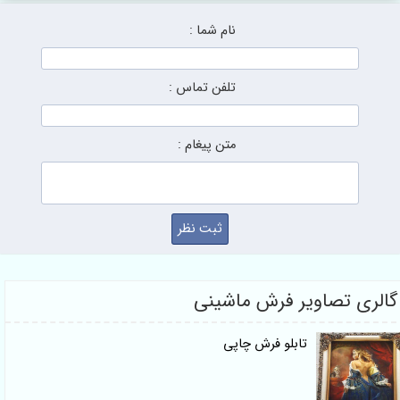
نام شما :
تلفن تماس :
متن پیغام :
گالری تصاویر فرش ماشینی
تابلو فرش چاپی