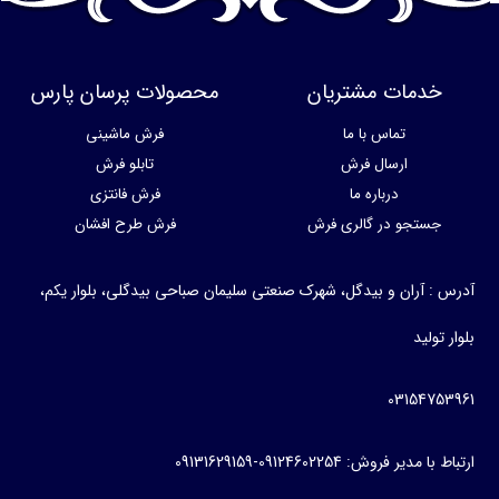
خدمات مشتریان
محصولات پرسان پارس
تماس با ما
فرش ماشینی
ارسال فرش
تابلو فرش
درباره ما
فرش فانتزی
جستجو در گالری فرش
فرش طرح افشان
آدرس : آران و بیدگل، شهرک صنعتی سلیمان صباحی بیدگلی، بلوار یکم،
بلوار تولید
03154753961
ارتباط با مدیر فروش: 09124602254-09131629159