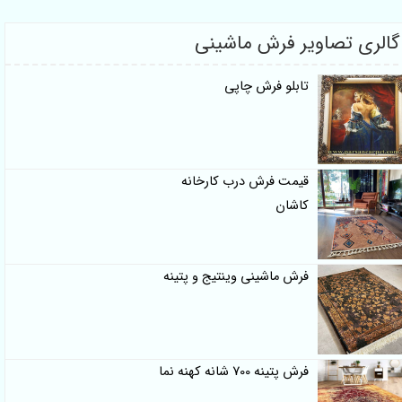
الری تصاویر فرش ماشینی
تابلو فرش چاپی
قیمت فرش درب کارخانه
کاشان
فرش ماشینی وینتیج و پتینه
فرش پتینه 700 شانه کهنه نما