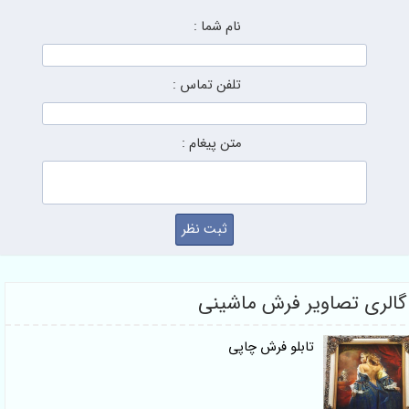
نام شما :
تلفن تماس :
متن پیغام :
الری تصاویر فرش ماشینی
تابلو فرش چاپی