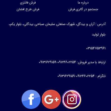
درباره ما
فرش فانتزی
جستجو در گالری فرش
فرش طرح افشان
آدرس : آران و بیدگل، شهرک صنعتی سلیمان صباحی بیدگلی، بلوار یکم،
بلوار تولید
03154753961
ارتباط با مدیر فروش: 09124602254-09131629159
تلگرام : 09124602254-09131629159