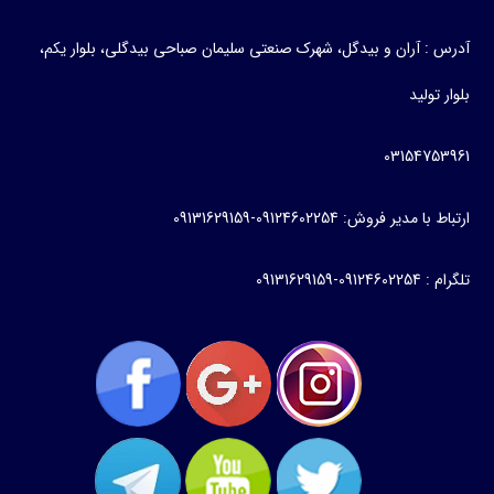
آدرس : آران و بیدگل، شهرک صنعتی سلیمان صباحی بیدگلی، بلوار یکم،
بلوار تولید
03154753961
ارتباط با مدیر فروش: 09124602254-09131629159
تلگرام : 09124602254-09131629159