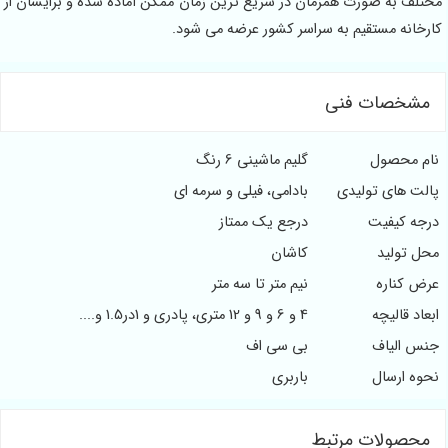
مختلف به صورت همزمان در سریع ترین زمان ممکن آماده شده و برایشان از
کارخانه مستقیم به سراسر کشور عرضه می شود.
مشخصات فنی
نام محصول
گلیم ماشینی 6 رنگ
پالت های تولیدی
بادامی، فیلی و سرمه ای
درجه کیفیت
درجع یک ممتاز
محل تولید
کاشان
عرض کناره
نیم متر تا سه متر
ابعاد قالیچه
4 و 6 و 9 و 12 متری، پادری و 1در1.5 و....
جنس الیاف
بی سی اف
نحوه ارسال
باربری
محصولات مرتبط