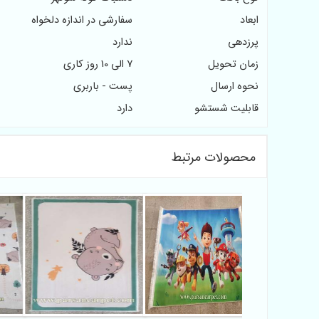
ابعاد
سفارشی در اندازه دلخواه
پرزدهی
ندارد
زمان تحویل
7 الی 10 روز کاری
نحوه ارسال
پست - باربری
قابلیت شستشو
دارد
محصولات مرتبط