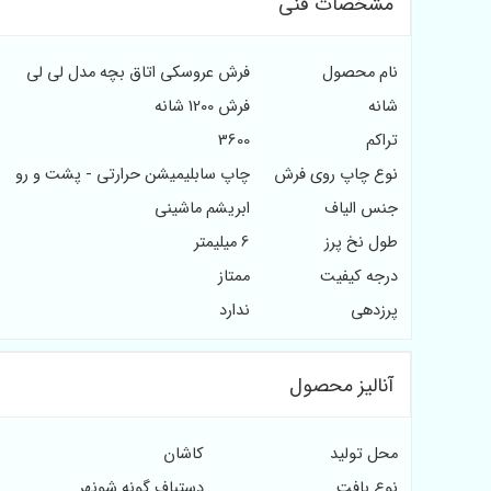
مشخصات فنی
نام محصول
فرش عروسکی اتاق بچه مدل لی لی
شانه
فرش 1200 شانه
تراکم
3600
نوع چاپ روی فرش
چاپ سابلیمیشن حرارتی - پشت و رو
جنس الیاف
ابریشم ماشینی
طول نخ پرز
6 میلیمتر
درجه کیفیت
ممتاز
پرزدهی
ندارد
آنالیز محصول
محل تولید
کاشان
نوع بافت
دستباف گونه شونهر