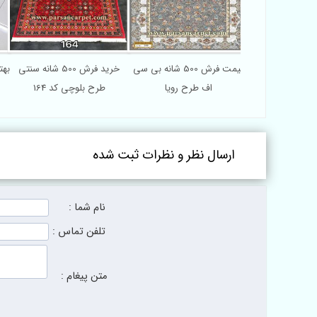
کارخانه فرش ماشینی 500 شانه
قیمت فرش 500 شانه بی سی
خرید فرش 500 شانه سنتی
رح ویولت
اف طرح رویا
طرح بلوچی کد 164
ارسال نظر و نظرات ثبت شده
نام شما :
تلفن تماس :
متن پیغام :