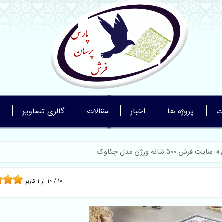
ت
پروژه ها
اخبار
مقالات
گالری تصاویر
سایت فرش 500 شانه ورژن مدل چکاوک
10
/
10
از
1
کاربر