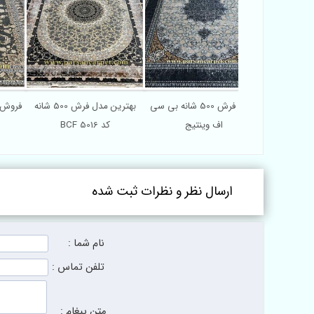
کارخانه فرش ماشینی 440 شانه
خرید فرش 500 شانه بی سی
بهترین مدل فرش 500 شانه
اف وینتیج
BCF کد 5016
ارسال نظر و نظرات ثبت شده
نام شما :
تلفن تماس :
متن پیغام :