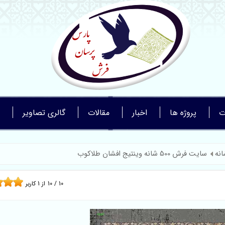
ت
پروژه ها
اخبار
مقالات
گالری تصاویر
سایت فرش 500 شانه وینتیج افشان طلاکوب
10
/
10
از
1
کاربر