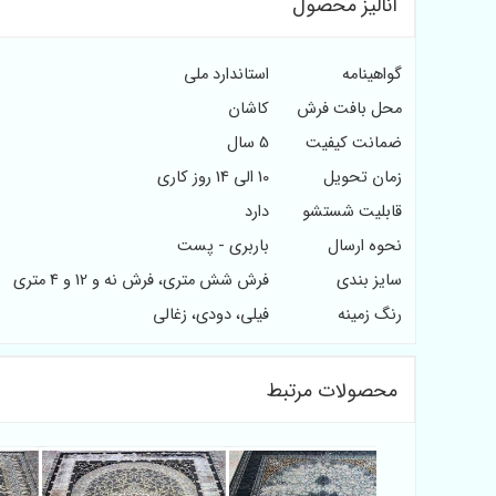
آنالیز محصول
گواهینامه
استاندارد ملی
محل بافت فرش
کاشان
ضمانت کیفیت
5 سال
زمان تحویل
10 الی 14 روز کاری
قابلیت شستشو
دارد
نحوه ارسال
باربری - پست
سایز بندی
فرش شش متری، فرش نه و 12 و 4 متری
رنگ زمینه
فیلی، دودی، زغالی
محصولات مرتبط