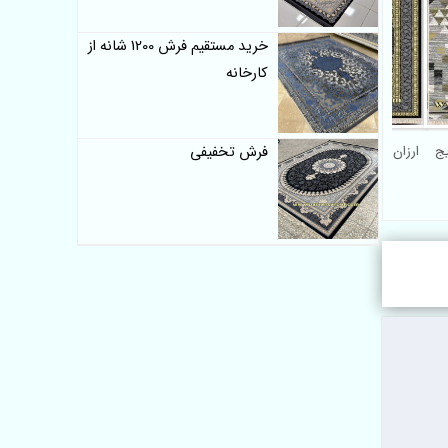
خرید مستقیم فرش 1200 شانه از
کارخانه
فرش تخفیفی
5 شانه وینتیج
ارزان ترین فرش ماشینی 500
شانه زیبا کد 8012