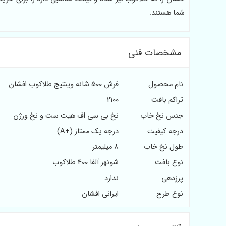
شما هستند.
مشخصات فنی
نام محصول
فرش 500 شانه وینتیج طلاکوب افشان
تراکم بافت
2100
جنس نخ خاب
نخ بی سی اف هیت ست و نخ ورژن
درجه کیفیت
درجه یک ممتاز (+A)
طول نخ خاب
8 میلیمتر
نوع بافت
شونهر آلفا 400 طلاکوب
پرزدهی
ندارد
نوع طرح
ایرانی افشان