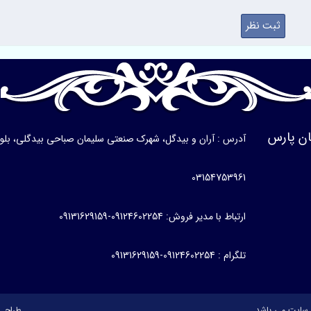
ن پارس
آدرس : آران و بیدگل، شهرک صنعتی سلیمان صباحی بیدگلی، بلوار ی
03154753961
ارتباط با مدیر فروش: 09124602254-09131629159
تلگرام : 09124602254-09131629159
سایت می باشد.
طراحی