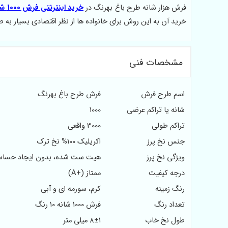
فرش هزار شانه طرح باغ بهرنگ در
خرید اینترنتی فرش 1000 شانه
خرید آن به این روش برای خانواده ها از نظر اقتصادی بسیار به 
مشخصات فنی
اسم طرح فرش
فرش طرح باغ بهرنگ
شانه یا تراکم عرضی
1000
تراکم طولی
3000 واقعی
جنس نخ پرز
اکریلیک 100% نخ ترک
ویژگی نخ پرز
هیت ست شده، بدون ایجاد حسا
درجه کیفیت
ممتاز (+A)
رنگ زمینه
کرم، سورمه ای و آبی
تعداد رنگ
فرش 1000 شانه 10 رنگ
طول نخ خاب
8±1 میلی متر