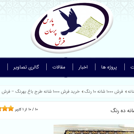
ت
پروژه ها
اخبار
مقالات
گالری تصاویر
فرش 1000 شانه 10 رنگ
خرید فرش 1000 شانه طرح باغ بهرنگ – فرش ه ...
10
/
10
از
1
کاربر