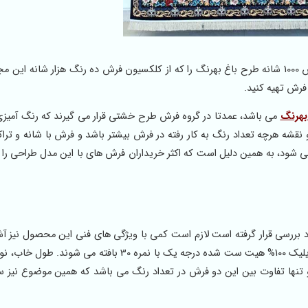
در فروشگاه اینترنتی فرش پرسان پارس مدل جدید و زیبای فرش 1000 شانه طرح باغ بهرنگ را که از کلکسیون فرش ده رنگ هزار شان
فرش تهیه کنید.
می باشد، عمدتا در گروه فرش طرح خشتی قرار می گیرند که رنگ آمیز
و نقشه هرچه تعداد رنگ به کار رفته در فرش بیشتر باشد و فرش با شانه و تراک
می شود، به همین دلیل است که اکثر خریداران فرش های با این مدل طراحی را
 بررسی قرار گرفته است لازم است کمی با ویژگی های فنی این محصول نیز آش
فرش 1000 شانه در هر دو مدل هشت رنگ و ده رنگ با الیاف اکریلیک 100% هیت ست شده درجه یک با نمره 30 باف
 تنها تفاوت بین این دو فرش در تعداد رنگ می باشد که همین موضوع نیز