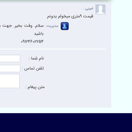
امینی :
قیمت ۹متری میخوام بدونم
سلام. وقت بخیر. جهت م
مدیریت :
باشید
09124602254
نام شما :
تلفن تماس :
متن پیغام :