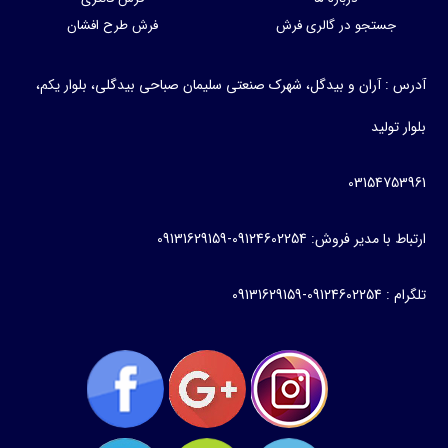
جستجو در گالری فرش
فرش طرح افشان
آدرس : آران و بیدگل، شهرک صنعتی سلیمان صباحی بیدگلی، بلوار یکم،
بلوار تولید
03154753961
ارتباط با مدیر فروش: 09124602254-09131629159
تلگرام : 09124602254-09131629159