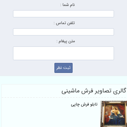
نام شما :
تلفن تماس :
متن پیغام :
گالری تصاویر فرش ماشینی
تابلو فرش چاپی