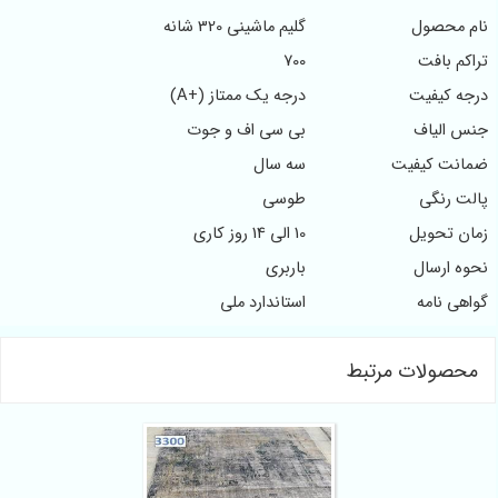
نام محصول
گلیم ماشینی 320 شانه
تراکم بافت
700
درجه کیفیت
درجه یک ممتاز (+A)
جنس الیاف
بی سی اف و جوت
ضمانت کیفیت
سه سال
پالت رنگی
طوسی
زمان تحویل
10 الی 14 روز کاری
نحوه ارسال
باربری
گواهی نامه
استاندارد ملی
محصولات مرتبط