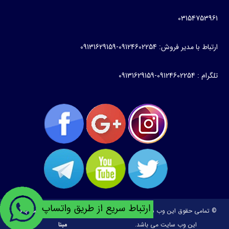
03154753961
ارتباط با مدیر فروش: 09124602254-09131629159
تلگرام : 09124602254-09131629159
© تمامی حقوق این وب سایت متعلق به
طراحی و توسعه:
ساخت وبسایت با تیم
این وب سایت می باشد.
مبنا