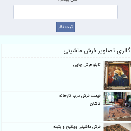
گالری تصاویر فرش ماشینی
تابلو فرش چاپی
قیمت فرش درب کارخانه
کاشان
فرش ماشینی وینتیج و پتینه