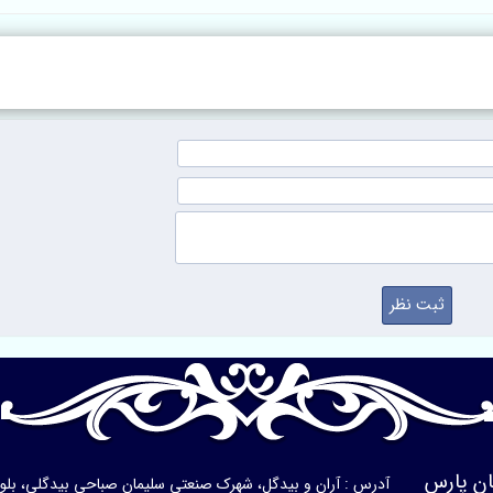
ن پارس
آدرس : آران و بیدگل، شهرک صنعتی سلیمان صباحی بیدگلی، بلوار ی