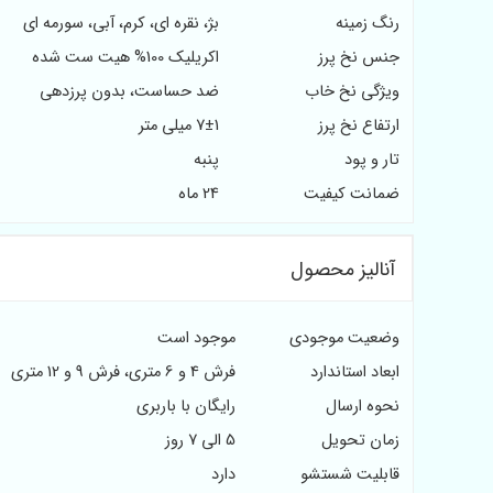
رنگ زمینه
بژ، نقره ای، کرم، آبی، سورمه ای
جنس نخ پرز
اکریلیک 100% هیت ست شده
ویژگی نخ خاب
ضد حساست، بدون پرزدهی
ارتفاع نخ پرز
7±1 میلی متر
تار و پود
پنبه
ضمانت کیفیت
24 ماه
آنالیز محصول
وضعیت موجودی
موجود است
ابعاد استاندارد
فرش 4 و 6 متری، فرش 9 و 12 متری
نحوه ارسال
رایگان با باربری
زمان تحویل
5 الی 7 روز
قابلیت شستشو
دارد