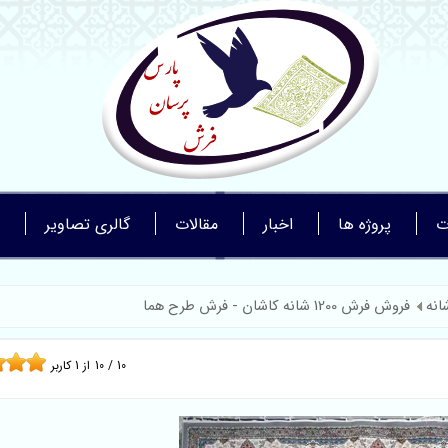
ت
پروژه ها
اخبار
مقالات
گالری تصاویر
فروش فرش 1200 شانه کاشان - فرش طرح هما
10
/
10
از
1
کاربر