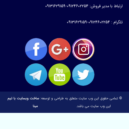
اط با مدیر فروش: 09124602254-09131629159
 09124602254-09131629159
تمامی حقوق این وب سایت متعلق به
طراحی و توسعه:
ساخت وبسایت با تیم
این وب سایت می باشد.
مبنا