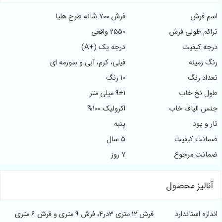
 فرش
فرش 700 شانه طرح هلیا
م طولی فرش
2550 واقعی
 کیفیت
درجه یک (+A)
زمینه
فیلی، کرم، آبی و سورمه ای
د رنگ
10 رنگ
نخ خاب
9±1 میلی متر
الیاف خاب
اکرولیک 100%
 پود
پنبه
نت کیفیت
5 سال
نت مرجوع
7 روز
الیز محصول
ه استاندارد
فرش 12 متری 3در4، فرش 9 متری و فرش 6 متری