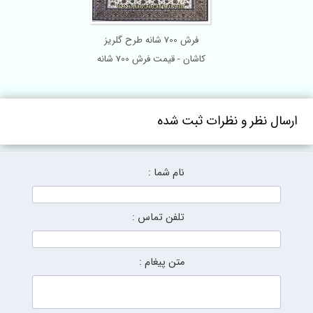
فرش 700 شانه طرح گلریز
کاشان - قیمت فرش 700 شانه
سال نظر و نظرات ثبت شده
نام شما :
تلفن تماس :
متن پیغام :