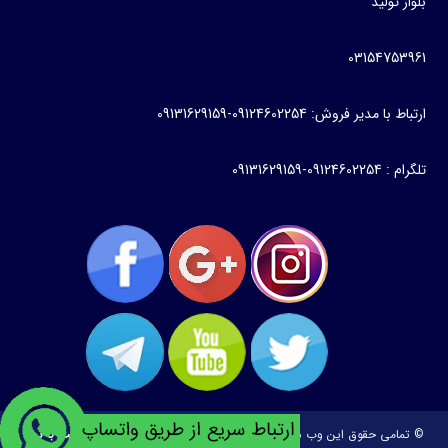
بلوار تولید
03154753961
ارتباط با مدیر فروش: 09124602254-09131629159
تلگرام : 09124602254-09131629159
© تمامی حقوق این وب سایت متعلق به
طراحی و توسعه:
ساخت وبسایت با تیم