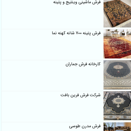
فرش ماشینی وینتیج و پتینه
فرش پتینه 700 شانه کهنه نما
کارخانه فرش جماران
شرکت فرش فرین بافت
فرش مدرن طوسی