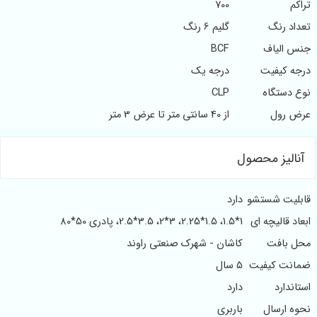
تراکم
700
تعداد رنگ
گلیم 6 رنگ
جنس الیاف
BCF
درجه کیفیت
درجه یک
نوع دستگاه
CLP
عرض رول
از 40 سانتی متر تا عرض 3 متر
آنالیز محصول
قابلیت شستشو
دارد
ابعاد قالیچه ای
1*1.5، 1.5*2.25، 3*2، 3.5*2.5، پادری 50*80
محل بافت
کاشان - شهرک صنعتی راوند
ضمانت کیفیت
5 سال
استاندارد
دارد
نحوه ارسال
باربری