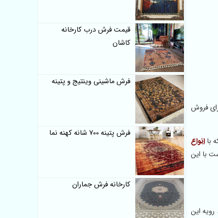
قیمت فرش درب کارخانه
کاشان
فرش ماشینی وینتیج و پتینه
 برای فروش
فرش پتینه 700 شانه کهنه نما
ه با
انواع
ت با این
کارخانه فرش جماران
. رویه این