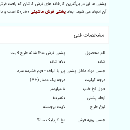
پشتی ها نیز در بزرگترین کارخانه های فرش کاشان که بافت فرش
آن انجام می شود. ابعاد
پشتی فرش ماشینی
100در50 است و با مناسب ترین قیمت امکان خرید از کارخانه در این مجموعه وجود دارد.
مشخصات فنی
نام محصول
پشتی فرش 1200 شانه طرح لایت
شانه
1200 شانه
جنس مواد داخل پشتی
پرز یا الیاف - فوم فشرده سرد
درجه کیفیت
درجه یک ممتاز (+A)
طول نخ خاب
8 میلیمتر
ابعاد پشتی
50در100
نوع طرح
لایت برجسته
جنس رویه فرش
نخ اکریلیک 100%