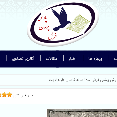
ت
پروژه ها
اخبار
مقالات
گالری تصاویر
 پشتی فرش 1200 شانه کاشان طرح لایت
10
/
10
از
1
کاربر