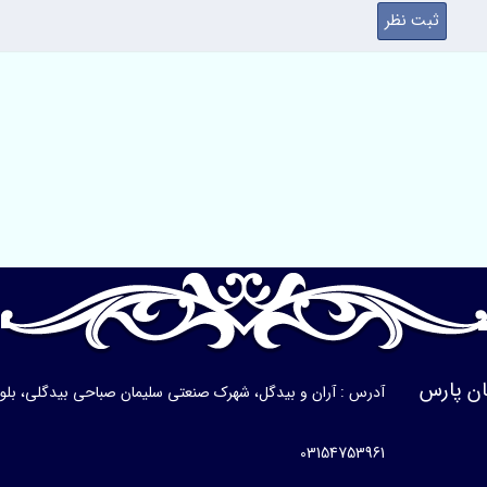
ن پارس
آدرس : آران و بیدگل، شهرک صنعتی سلیمان صباحی بیدگلی، بلوار ی
03154753961