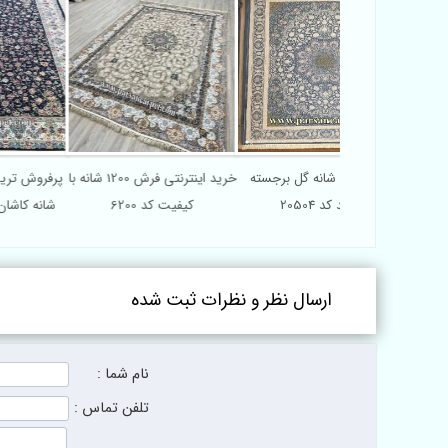
فروشگاه اینترنتی فرش 1200
فرش 1200 شانه گل برجسته
خرید اینترنتی فرش 1200 شانه با
 کد 2001
جدید کد 20504
کیفیت کد 6200
ش
ارسال نظر و نظرات ثبت شده
نام شما :
تلفن تماس :