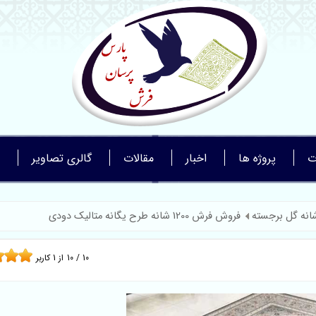
ت
پروژه ها
اخبار
مقالات
گالری تصاویر
فروش فرش 1200 شانه طرح یگانه متالیک دودی
10
/
10
از
1
کاربر