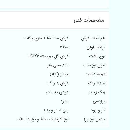
مشخصات فنی
نام نقشه فرش
فرش 1200 شانه طرح یگانه
تراکم طولی
3600
نوع بافت
فرش گل برجسته HCIX2
طول نخ خاب
8±1 میلی متر
درجه کیفیت
ممتاز (+A)
تعداد رنگ
فرش 8 رنگ
رنگ زمینه
دودی متالیک
پرزدهی
ندارد
تار و پود
پلی استر و پنبه
جنس نخ پرز
نخ اکریلیک 100% و نخ هایبالک