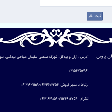
ن پارس
آدرس : آران و بیدگل، شهرک صنعتی سلیمان صباحی بیدگلی، بلوار ی
03154753961
ارتباط با مدیر فروش: 09124602254-09131629159
تلگرام : 09124602254-09131629159