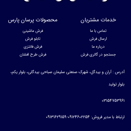
خدمات مشتریان
محصولات پرسان پارس
تماس با ما
فرش ماشینی
ارسال فرش
تابلو فرش
درباره ما
فرش فانتزی
جستجو در گالری فرش
فرش طرح افشان
آدرس : آران و بیدگل، شهرک صنعتی سلیمان صباحی بیدگلی، بلوار یکم،
بلوار تولید
03154753961
ارتباط با مدیر فروش: 09124602254-09131629159