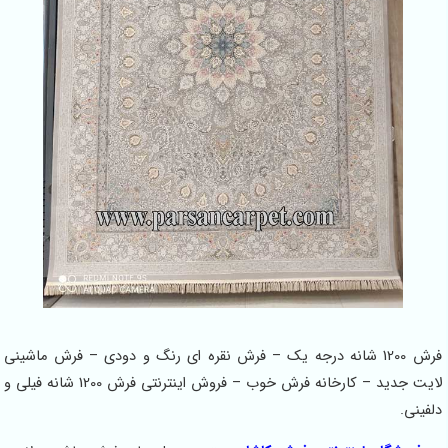
فرش 1200 شانه درجه یک – فرش نقره ای رنگ و دودی – فرش ماشینی
لایت جدید – کارخانه فرش خوب – فروش اینترنتی فرش 1200 شانه فیلی و
دلفینی.