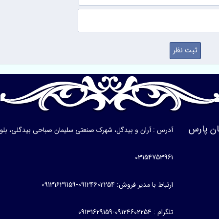
ن پارس
آدرس : آران و بیدگل، شهرک صنعتی سلیمان صباحی بیدگلی، بلوار ی
03154753961
ارتباط با مدیر فروش: 09124602254-09131629159
تلگرام : 09124602254-09131629159