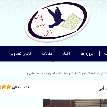
ت
پروژه ها
اخبار
مقالات
گالری تصاویر
ه ای
قیمت سجاده فرش 700 شانه اکریلیک طرح تشری ...
10
/
10
از
1
کاربر