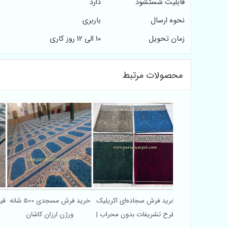
قابلیت شستشود
دارد
نحوه ارسال
باربری
زمان تحویل
10 الی 12 روز کاری
محصولات مرتبط
قیمت عمده فرش محرابی 700
خرید فرش سجاده‌ای اکریلیک
خرید فرش مسجدی 500 شانه
قی
کریلیک درجه یک
طرح تشریفات بدون محراب |
ورژن ارزان کاشان
ط