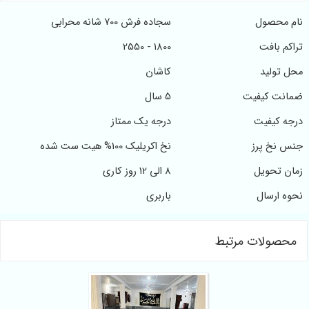
ل
سجاده فرش 700 شانه محرابی
ت
1800 - 2550
د
کاشان
یفیت
5 سال
یت
درجه یک ممتاز
رز
نخ اکریلیک 100% هیت ست شده
یل
8 الی 12 روز کاری
ل
باربری
ت مرتبط