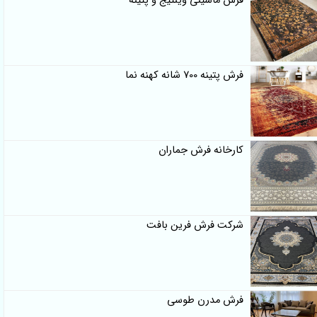
فرش ماشینی وینتیج و پتینه
فرش پتینه 700 شانه کهنه نما
کارخانه فرش جماران
شرکت فرش فرین بافت
فرش مدرن طوسی