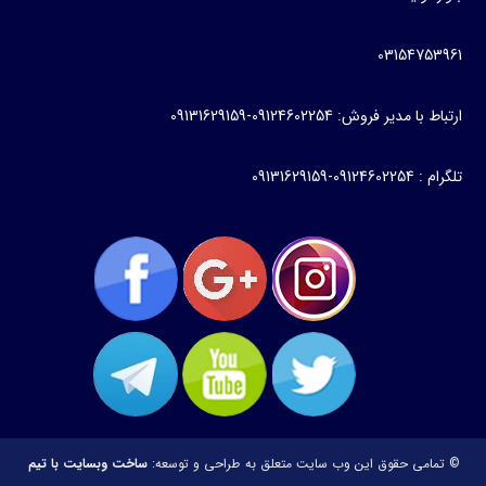
03154
روش: 09124602254-09131629159
0
 حقوق این وب سایت متعلق به
طراحی و توسعه:
ساخت وبسایت با تیم