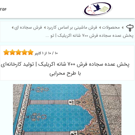
09124602254
صولات
فرش ماشینی بر اساس کاربرد
فرش سجاده ای
 700 شانه اکریلیک | تو ...
10
/
10
از
1
کاربر
پخش عمده سجاده فرش 700 شانه اکریلیک | تولید کارخانه‌ای
با طرح محرابی