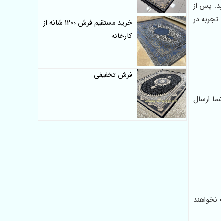
د. پس از
تجربه در
خرید مستقیم فرش 1200 شانه از
کارخانه
فرش تخفیفی
ما ارسال
 نخواهند