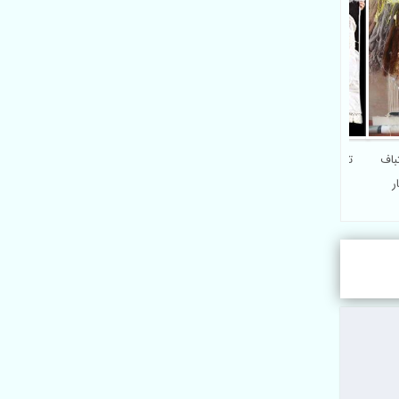
تباف
تبدیل عکس به تابلو فرش
گار
دستباف چهره در تهران