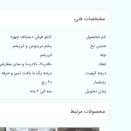
مشخصات فنی
نام محصول
تابلو فرش دستباف چهره
جنس نخ
پشم مرینوس و ابریشم
چله
ابریشم
ابعاد
50در70، 70در100 و سایز سفارشی مشتریان
درجه کیفیت
درجه یک با بافت تمیز و حرفه 
رجشمار
60 رج
زمان تحویل
سه الی 6 ماه
محصولات مرتبط