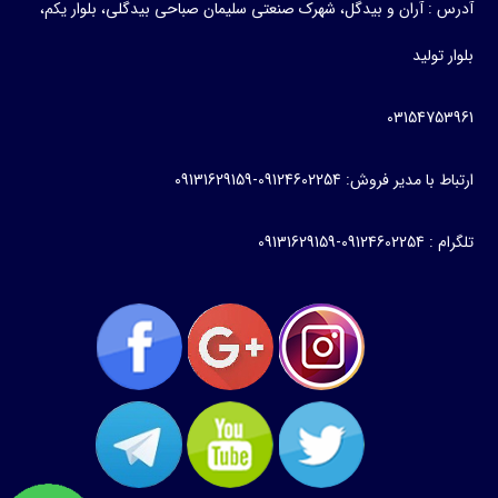
آدرس : آران و بیدگل، شهرک صنعتی سلیمان صباحی بیدگلی، بلوار یکم،
بلوار تولید
03154753961
ارتباط با مدیر فروش: 09124602254-09131629159
تلگرام : 09124602254-09131629159