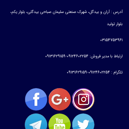
آدرس : آران و بیدگل، شهرک صنعتی سلیمان صباحی بیدگلی، بلوار یکم،
بلوار تولید
03154753961
ارتباط با مدیر فروش: 09124602254-09131629159
تلگرام : 09124602254-09131629159