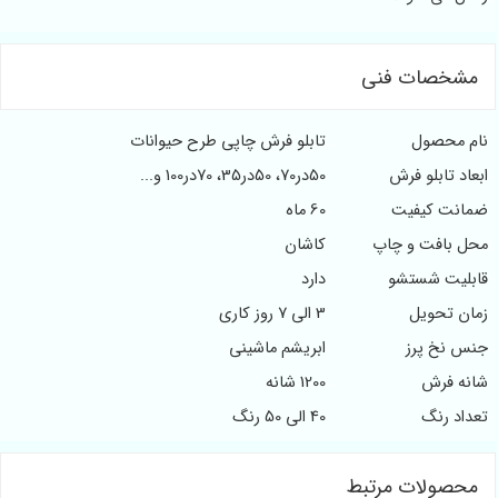
مشخصات فنی
نام محصول
تابلو فرش چاپی طرح حیوانات
ابعاد تابلو فرش
50در70، 50در35، 70در100 و...
ضمانت کیفیت
60 ماه
محل بافت و چاپ
کاشان
قابلیت شستشو
دارد
زمان تحویل
3 الی 7 روز کاری
جنس نخ پرز
ابریشم ماشینی
شانه فرش
1200 شانه
تعداد رنگ
40 الی 50 رنگ
محصولات مرتبط