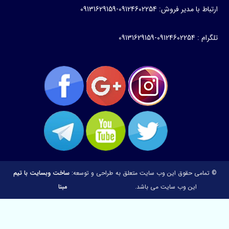
ارتباط با مدیر فروش: 09124602254-09131629159
تلگرام : 09124602254-09131629159
© تمامی حقوق این وب سایت متعلق به
طراحی و توسعه:
ساخت وبسایت با تیم
این وب سایت می باشد.
مبنا