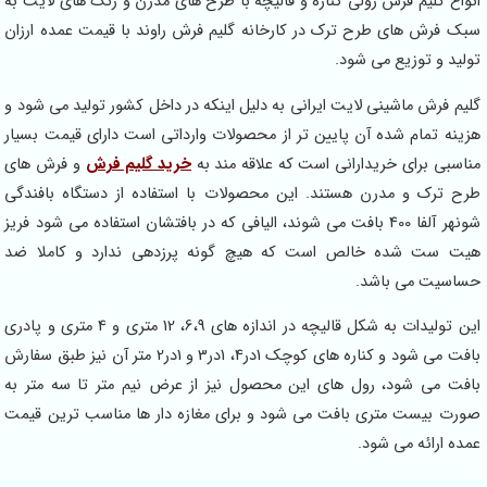
واع گلیم فرش رولی کناره و قالیچه با طرح های مدرن و رنگ های لایت به
بک فرش های طرح ترک در کارخانه گلیم فرش راوند با قیمت عمده ارزان
لید و توزیع می شود.
یم فرش ماشینی لایت ایرانی به دلیل اینکه در داخل کشور تولید می شود و
زینه تمام شده آن پایین تر از محصولات وارداتی است دارای قیمت بسیار
اسبی برای خریدارانی است که علاقه مند به
خرید گلیم فرش
و فرش های
رح ترک و مدرن هستند. این محصولات با استفاده از دستگاه بافندگی
شونهر آلفا 400 بافت می شوند، الیافی که در بافتشان استفاده می شود فریز
یت ست شده خالص است که هیچ گونه پرزدهی ندارد و کاملا ضد
ساسیت می باشد.
این تولیدات به شکل قالیچه در اندازه های 6،9، 12 متری و 4 متری و پادری
بافت می شود و کناره های کوچک 1در4، 1در3 و 1در2 متر آن نیز طبق سفارش
افت می شود، رول های این محصول نیز از عرض نیم متر تا سه متر به
ورت بیست متری بافت می شود و برای مغازه دار ها مناسب ترین قیمت
ده ارائه می شود.