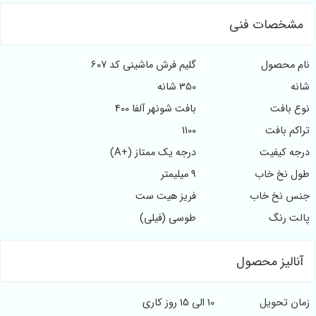
مشخصات فنی
ام محصول
گلیم فرش ماشینی کد 607
انه
350 شانه
وع بافت
بافت شونهر آلفا 400
راکم بافت
1100
رجه کیفیت
درجه یک ممتاز (+A)
ول نخ خاب
9 میلیمتر
نس نخ خاب
فریز هیت ست
الت رنگ
طوسی (فیلی)
آنالیز محصول
مان تحویل
10 الی 15 روز کاری