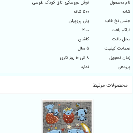
نام محصول
فرش عروسکی اتاق کودک طوسی
شانه
500 شانه
جنس نخ خاب
پلی پروپیلن
تراکم بافت
2100
محل بافت
کاشان
ضمانت کیفیت
5 سال
زمان تحویل
8 الی 10 روز کاری
پرزدهی
ندارد
محصولات مرتبط