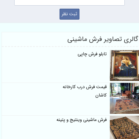
گالری تصاویر فرش ماشینی
تابلو فرش چاپی
قیمت فرش درب کارخانه
کاشان
فرش ماشینی وینتیج و پتینه