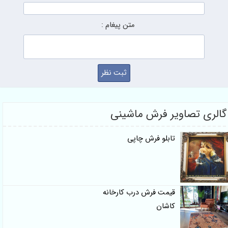
متن پیغام :
گالری تصاویر فرش ماشینی
تابلو فرش چاپی
قیمت فرش درب کارخانه
کاشان