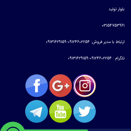
بلوار تولید
03154753961
ارتباط با مدیر فروش: 09124602254-09131629159
تلگرام : 09124602254-09131629159