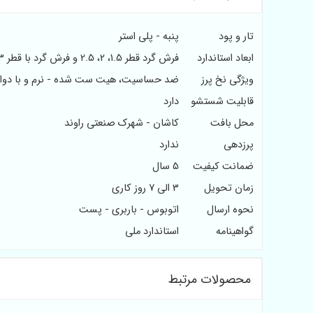
تار و پود
پنبه - پلی استر
ابعاد استاندارد
فرش گرد قطر 1.5، 2، 2.5 و فرش گرد با قطر 3
ویژگی نخ پرز
ضد حساسیت، هیت ست شده - نرم و با دوا
قابلیت شستشو
دارد
محل بافت
کاشان - شهرک صنعتی راوند
پرزدهی
ندارد
ضمانت کیفیت
5 سال
زمان تحویل
3 الی 7 روز کاری
نحوه ارسال
اتوبوس - باربری - پست
گواهینامه
استاندارد ملی
محصولات مرتبط