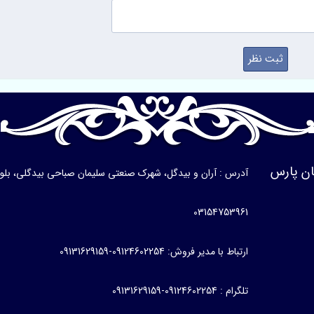
ن پارس
آدرس : آران و بیدگل، شهرک صنعتی سلیمان صباحی بیدگلی، بلوار ی
03154753961
ارتباط با مدیر فروش: 09124602254-09131629159
تلگرام : 09124602254-09131629159