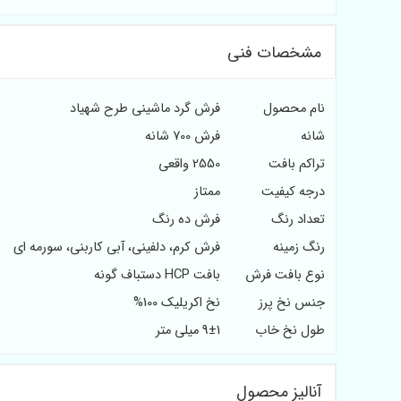
مشخصات فنی
نام محصول
فرش گرد ماشینی طرح شهیاد
شانه
فرش 700 شانه
تراکم بافت
2550 واقعی
درجه کیفیت
ممتاز
تعداد رنگ
فرش ده رنگ
رنگ زمینه
فرش کرم، دلفینی، آبی کاربنی، سورمه ای
نوع بافت فرش
بافت HCP دستباف گونه
جنس نخ پرز
نخ اکریلیک 100%
طول نخ خاب
9±1 میلی متر
آنالیز محصول