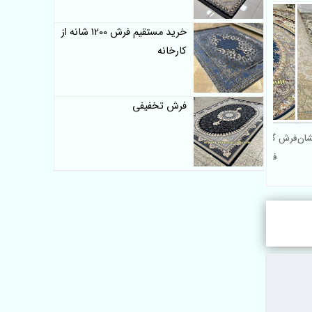
خرید مستقیم فرش 1200 شانه از
کارخانه
فرش تخفیفی
انه طرح افشان
فرش گرد 1200 شانه طرح شبنم–
فرش دایره 1200 شانه