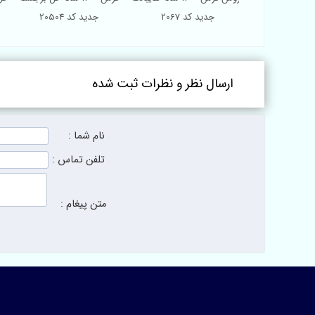
 کد 2001
جدید کد 2067
جدید کد 20504
ارسال نظر و نظرات ثبت شده
نام شما :
تلفن تماس :
متن پیغام :