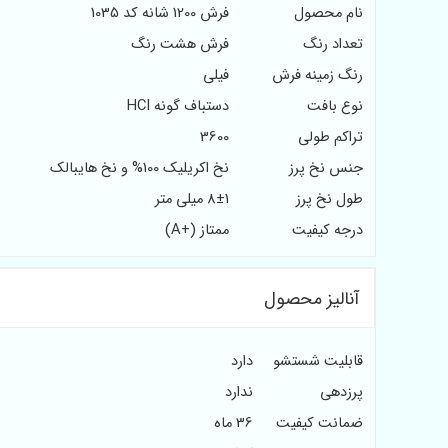
نام محصول
فرش 1200 شانه کد 1035
تعداد رنگ
فرش هشت رنگ
رنگ زمینه فرش
فیلی
نوع بافت
دستباف گونه HCI
تراکم طولی
3600
جنس نخ پرز
نخ اکریلیک 100% و نخ هایبالک
طول نخ پرز
8±1 میلی متر
درجه کیفیت
ممتاز (+A)
آنالیز محصول
قابلیت شستشو
دارد
پرزدهی
ندارد
ضمانت کیفیت
36 ماه