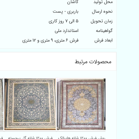
محل تولید
کاشان
نحوه ارسال
باربری - پست
زمان تحویل
5 الی 7 روز کاری
گواهینامه
استاندارد ملی
ابعاد فرش
فرش 6 متری، 9 متری و 12 متری
محصولات مرتبط
فروشگاه اینترنتی فرش 1200
فروش فرش 1200 شانه هایبالک
فرش 1200 شانه گل برجسته