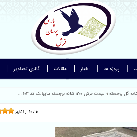
ت
پروژه ها
اخبار
مقالات
گالری تصاویر
قیمت فرش 1200 شانه برجسته هایبالک کد 103 ...
10
/
10
از
1
کاربر