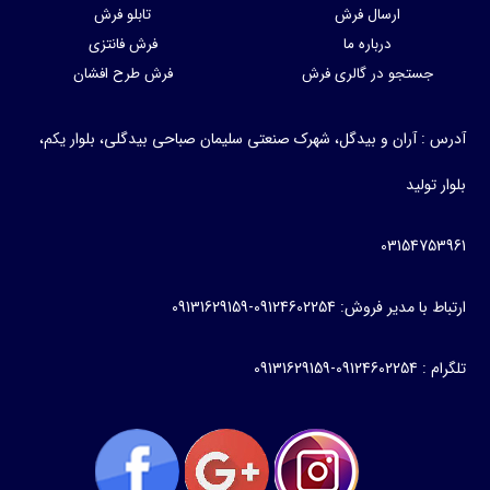
ارسال فرش
تابلو فرش
درباره ما
فرش فانتزی
جستجو در گالری فرش
فرش طرح افشان
درس : آران و بیدگل، شهرک صنعتی سلیمان صباحی بیدگلی، بلوار یکم،
لوار تولید
0315475396
رتباط با مدیر فروش: 09124602254-09131629159
گرام : 09124602254-09131629159