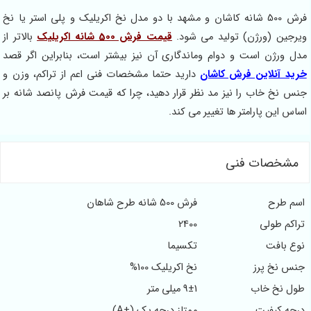
فرش 500 شانه کاشان و مشهد با دو مدل نخ اکریلیک و پلی استر یا نخ
جین (ورژن) تولید می شود.
قیمت فرش 500 شانه اکریلیک
بالاتر از
 ورژن است و دوام وماندگاری آن نیز بیشتر است، بنابراین اگر قصد
د آنلاین فرش کاشان
دارید حتما مشخصات فنی اعم از تراکم، وزن و
 نخ خاب را نیز مد نظر قرار دهید، چرا که قیمت فرش پانصد شانه بر
 این پارامتر ها تغییر می کند.
شخصات فنی
 طرح
فرش 500 شانه طرح شاهان
کم طولی
2400
 بافت
تکسیما
 نخ پرز
نخ اکریلیک 100%
ل نخ خاب
9±1 میلی متر
ه کیفیت
ممتاز درجه یک (+A)