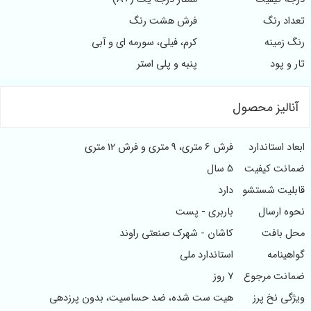
اد رنگ
فرش هشت رنگ
 زمینه
کرم، فیلی، سورمه ای و آبی
 و پود
پنبه و پلی استر
نالیز محصول
اد استاندارد
فرش 6 متری، 9 متری و فرش 12 متری
انت کیفیت
5 سال
لیت شستشو
دارد
ه ارسال
باربری - پست
 بافت
کاشان - شهرک صنعتی راوند
هینامه
استاندارد ملی
انت مرجوع
7 روز
گی نخ پرز
هیت ست شده، ضد حساسیت، بدون پرزدهی