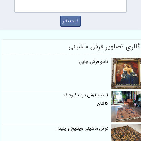
گالری تصاویر فرش ماشینی
تابلو فرش چاپی
قیمت فرش درب کارخانه
کاشان
فرش ماشینی وینتیج و پتینه