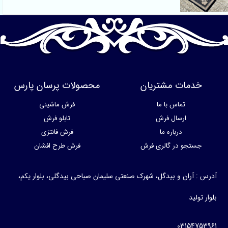
خدمات مشتریان
محصولات پرسان پارس
تماس با ما
فرش ماشینی
ارسال فرش
تابلو فرش
درباره ما
فرش فانتزی
جستجو در گالری فرش
فرش طرح افشان
آدرس : آران و بیدگل، شهرک صنعتی سلیمان صباحی بیدگلی، بلوار یکم،
بلوار تولید
03154753961