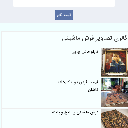
گالری تصاویر فرش ماشینی
تابلو فرش چاپی
قیمت فرش درب کارخانه
کاشان
فرش ماشینی وینتیج و پتینه