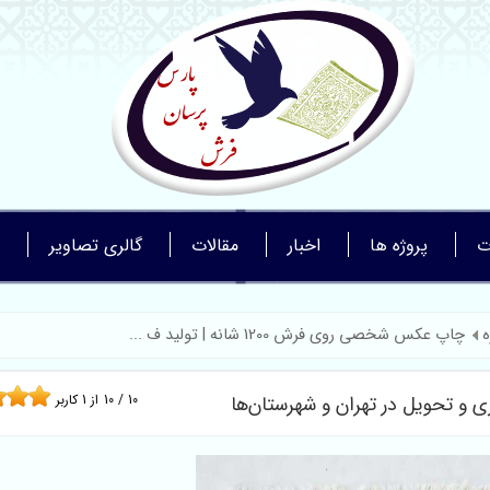
ت
پروژه ها
اخبار
مقالات
گالری تصاویر
ه
چاپ عکس شخصی روی فرش 1200 شانه | تولید ف ...
10
/
10
از
1
کاربر