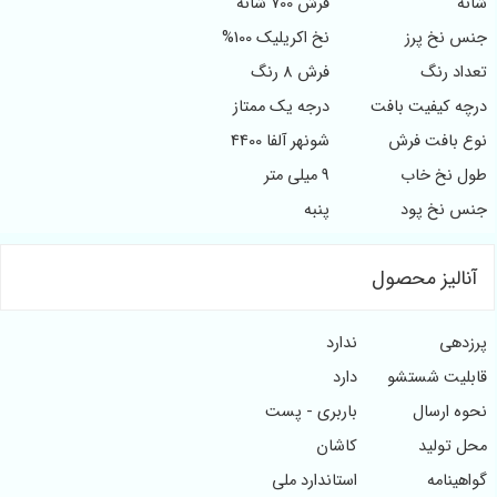
شانه
فرش 700 شانه
جنس نخ پرز
نخ اکریلیک 100%
تعداد رنگ
فرش 8 رنگ
درچه کیفیت بافت
درجه یک ممتاز
نوع بافت فرش
شونهر آلفا 4400
طول نخ خاب
9 میلی متر
جنس نخ پود
پنبه
آنالیز محصول
پرزدهی
ندارد
قابلیت شستشو
دارد
نحوه ارسال
باربری - پست
محل تولید
کاشان
گواهینامه
استاندارد ملی