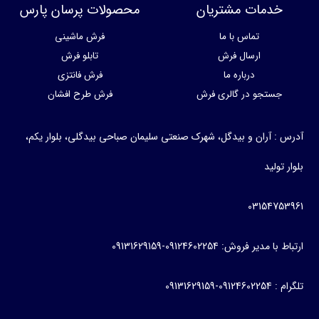
خدمات مشتریان
محصولات پرسان پارس
تماس با ما
فرش ماشینی
ارسال فرش
تابلو فرش
درباره ما
فرش فانتزی
جستجو در گالری فرش
فرش طرح افشان
آدرس : آران و بیدگل، شهرک صنعتی سلیمان صباحی بیدگلی، بلوار یکم،
بلوار تولید
03154753961
ارتباط با مدیر فروش: 09124602254-09131629159
تلگرام : 09124602254-09131629159