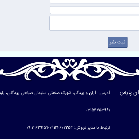
ن پارس
آدرس : آران و بیدگل، شهرک صنعتی سلیمان صباحی بیدگلی، بلوار ی
03154753961
ارتباط با مدیر فروش: 09124602254-09131629159