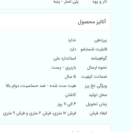
تار و پود
پلی استر - پنبه
آنالیز محصول
پرزدهی
ندارد
قابلیت شستشو
دارد
گواهینامه
استاندارد ملی
نحوه ارسال
باربری - پست
ضمانت کیفیت
5 سال
ویژگی نخ پرز
هیت ست شده - ضد حساسیت، دوام بالا
محل تولید
کاشان
زمان تحویل
4 الی 7 روز
ابعاد فرش
فرش 12 متری، فرش 6 متری و فرش 9 متری