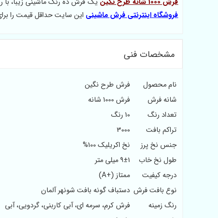
فرش 1000 شانه طرح نگین
یک فرش ده رنگ ماشینی زیبا، با ر
فروشگاه اینترنتی فرش ماشینی
این سایت حداقل قیمت را برا
مشخصات فنی
نام محصول
فرش طرح نگین
شانه فرش
فرش 1000 شانه
تعداد رنگ
10 رنگ
تراکم بافت
3000
جنس نخ پرز
نخ اکریلیک 100%
طول نخ خاب
9±1 میلی متر
درجه کیفیت
ممتاز (+A)
نوع بافت فرش
دستباف گونه بافت شونهر آلمان
رنگ زمینه
فرش کرم، سرمه ای، آبی کاربنی، گردویی، آبی