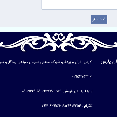
ن پارس
آدرس : آران و بیدگل، شهرک صنعتی سلیمان صباحی بیدگلی، بلوار ی
03154753961
ارتباط با مدیر فروش: 09124602254-09131629159
تلگرام : 09124602254-09131629159