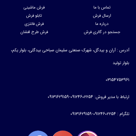
تماس با ما
فرش ماشینی
ارسال فرش
تابلو فرش
درباره ما
فرش فانتزی
جستجو در گالری فرش
فرش طرح افشان
: آران و بیدگل، شهرک صنعتی سلیمان صباحی بیدگلی، بلوار یکم،
تولید
0315475
دیر فروش: 09124602254-09131629159
09131629159