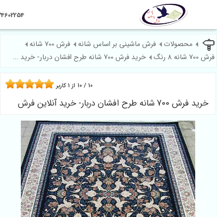
09124602254
محصولات
فرش ماشینی بر اساس شانه
فرش 700 شانه
خرید فرش 700 شانه طرح افشان دربار- خرید ...
10
/
10
از
1
کاربر
ح افشان دربار- خرید آنلاین فرش