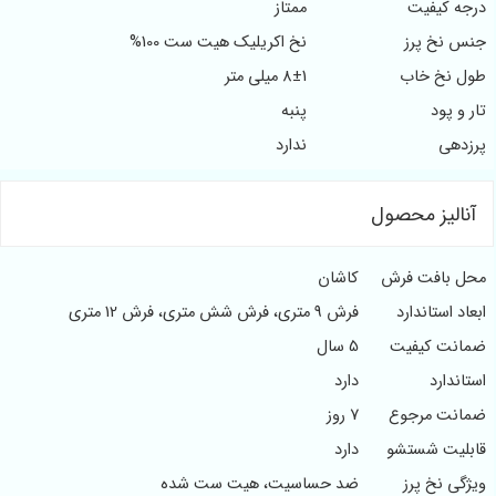
یفیت
ممتاز
 پرز
نخ اکریلیک هیت ست 100%
 خاب
8±1 میلی متر
د
پنبه
ندارد
ز محصول
فت فرش
کاشان
تاندارد
فرش 9 متری، فرش شش متری، فرش 12 متری
کیفیت
5 سال
د
دارد
مرجوع
7 روز
 شستشو
دارد
خ پرز
ضد حساسیت، هیت ست شده